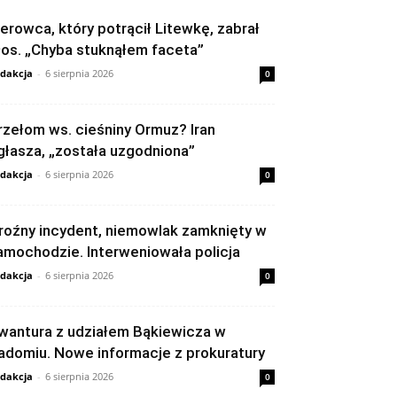
ierowca, który potrącił Litewkę, zabrał
łos. „Chyba stuknąłem faceta”
dakcja
-
6 sierpnia 2026
0
rzełom ws. cieśniny Ormuz? Iran
głasza, „została uzgodniona”
dakcja
-
6 sierpnia 2026
0
roźny incydent, niemowlak zamknięty w
amochodzie. Interweniowała policja
dakcja
-
6 sierpnia 2026
0
wantura z udziałem Bąkiewicza w
adomiu. Nowe informacje z prokuratury
dakcja
-
6 sierpnia 2026
0