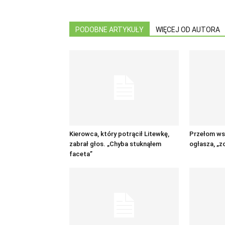
PODOBNE ARTYKUŁY
WIĘCEJ OD AUTORA
Kierowca, który potrącił Litewkę,
Przełom ws.
zabrał głos. „Chyba stuknąłem
ogłasza, „z
faceta”