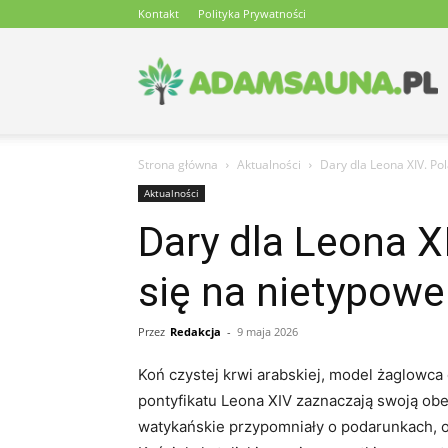
Kontakt
Polityka Prywatności
a
Strona główna
Aktualności
Dary dla Leona XIV. Po
–
Aktualności
Dary dla Leona X
się na nietypowe
s
Przez
Redakcja
-
9 maja 2026
Koń czystej krwi arabskiej, model żaglowca
g
pontyfikatu Leona XIV zaznaczają swoją ob
watykańskie przypomniały o podarunkach, o 