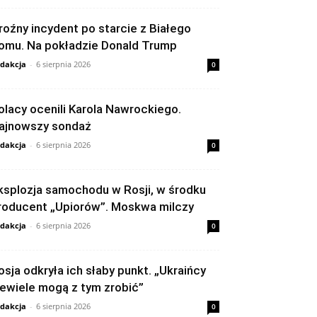
roźny incydent po starcie z Białego
omu. Na pokładzie Donald Trump
dakcja
-
6 sierpnia 2026
0
olacy ocenili Karola Nawrockiego.
ajnowszy sondaż
dakcja
-
6 sierpnia 2026
0
ksplozja samochodu w Rosji, w środku
roducent „Upiorów”. Moskwa milczy
dakcja
-
6 sierpnia 2026
0
osja odkryła ich słaby punkt. „Ukraińcy
iewiele mogą z tym zrobić”
dakcja
-
6 sierpnia 2026
0