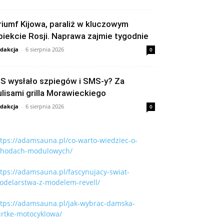
riumf Kijowa, paraliż w kluczowym
biekcie Rosji. Naprawa zajmie tygodnie
dakcja
-
6 sierpnia 2026
0
iS wysłało szpiegów i SMS-y? Za
ulisami grilla Morawieckiego
dakcja
-
6 sierpnia 2026
0
ttps://adamsauna.pl/co-warto-wiedziec-o-
chodach-modulowych/
tps://adamsauna.pl/fascynujacy-swiat-
odelarstwa-z-modelem-revell/
ttps://adamsauna.pl/jak-wybrac-damska-
urtke-motocyklowa/