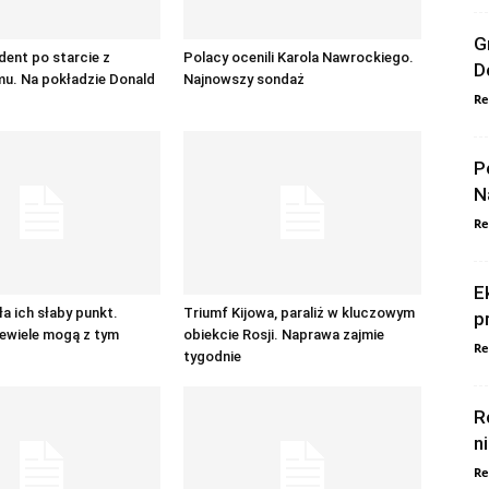
G
dent po starcie z
Polacy ocenili Karola Nawrockiego.
D
u. Na pokładzie Donald
Najnowszy sondaż
Re
P
N
Re
E
ła ich słaby punkt.
Triumf Kijowa, paraliż w kluczowym
p
iewiele mogą z tym
obiekcie Rosji. Naprawa zajmie
Re
tygodnie
R
n
Re