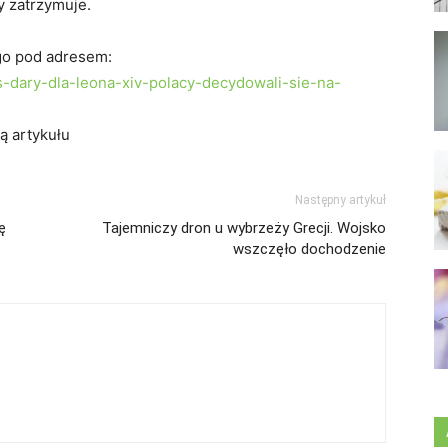
y zatrzymuje.
go pod adresem:
ws-dary-dla-leona-xiv-polacy-decydowali-sie-na-
ą artykułu
Następny artykuł
ę
Tajemniczy dron u wybrzeży Grecji. Wojsko
wszczęło dochodzenie