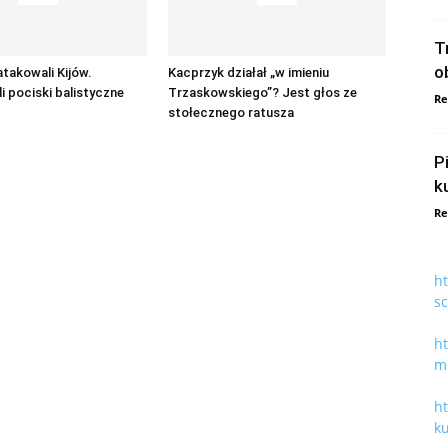
T
o
atakowali Kijów.
Kacprzyk działał „w imieniu
i pociski balistyczne
Trzaskowskiego”? Jest głos ze
Re
stołecznego ratusza
P
k
Re
h
s
ht
m
h
k