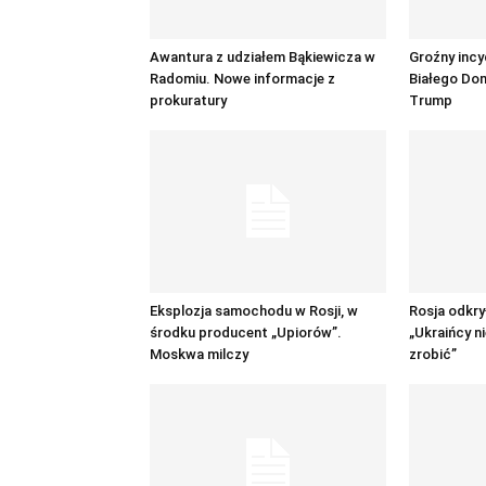
Awantura z udziałem Bąkiewicza w
Groźny incy
Radomiu. Nowe informacje z
Białego Dom
prokuratury
Trump
Eksplozja samochodu w Rosji, w
Rosja odkry
środku producent „Upiorów”.
„Ukraińcy n
Moskwa milczy
zrobić”