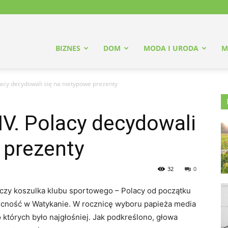
damsauna.pl
BIZNES
DOM
MODA I URODA
M
lacy decydowali się na nietypowe prezenty
IV. Polacy decydowali
 prezenty
trona
32
0
 czy koszulka klubu sportowego – Polacy od początku
łówna
ecność w Watykanie. W rocznicę wyboru papieża media
których było najgłośniej. Jak podkreślono, głowa