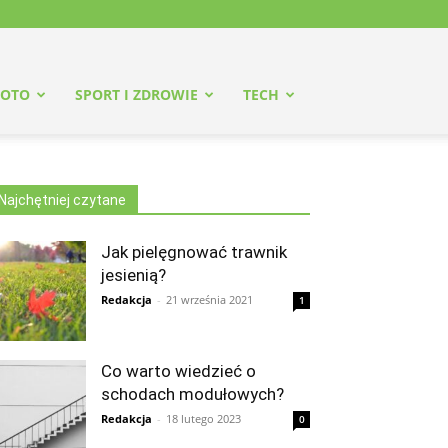
OTO
SPORT I ZDROWIE
TECH
Najchętniej czytane
Jak pielęgnować trawnik
jesienią?
Redakcja
-
21 września 2021
1
Co warto wiedzieć o
schodach modułowych?
Redakcja
-
18 lutego 2023
0