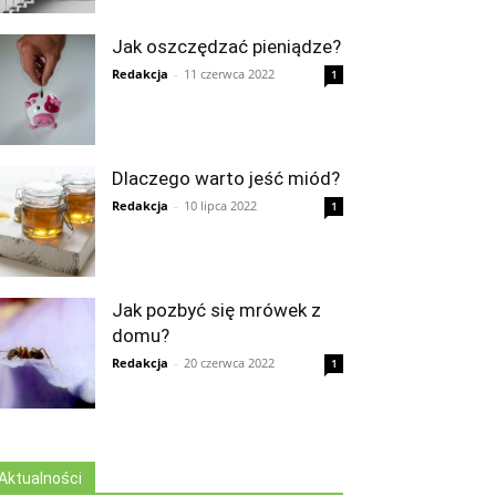
Jak oszczędzać pieniądze?
Redakcja
-
11 czerwca 2022
1
Dlaczego warto jeść miód?
Redakcja
-
10 lipca 2022
1
Jak pozbyć się mrówek z
domu?
Redakcja
-
20 czerwca 2022
1
Aktualności